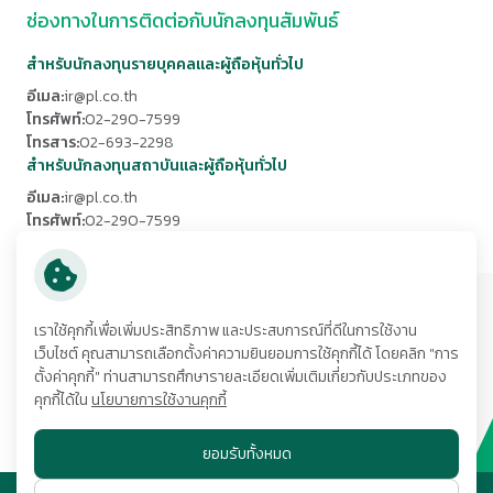
ช่องทางในการติดต่อกับนักลงทุนสัมพันธ์
สำหรับนักลงทุนรายบุคคลและผู้ถือหุ้นทั่วไป
อีเมล:
ir@pl.co.th
โทรศัพท์:
02-290-7599
โทรสาร:
02-693-2298
สำหรับนักลงทุนสถาบันและผู้ถือหุ้นทั่วไป
อีเมล:
ir@pl.co.th
โทรศัพท์:
02-290-7599
โทรสาร:
02-693-2298
ที่อยู่:
เราใช้คุกกี้เพื่อเพิ่มประสิทธิภาพ และประสบการณ์ที่ดีในการใช้งาน
252/6 อาคารเมืองไทยภัทรคอมเพล็กซ์ 1 ชั้น 29 ถนนรัชดาภิเษก
กลับสู่ด้านบน
เว็บไซต์ คุณสามารถเลือกตั้งค่าความยินยอมการใช้คุกกี้ได้ โดยคลิก "การ
แขวงห้วยขวาง
เขตห้วยขวาง กรุงเทพมหานคร 10320
ตั้งค่าคุกกี้" ท่านสามารถศึกษารายละเอียดเพิ่มเติมเกี่ยวกับประเภทของ
โทรศัพท์:
02-290-7575
คุกกี้ได้ใน
นโยบายการใช้งานคุกกี้
ติดตามเรา
ยอมรับทั้งหมด
© สงวนลิขสิทธิ์ พ.ศ. 2569 บริษัท ภัทรลิสซิ่ง จำกัด (มหาชน)