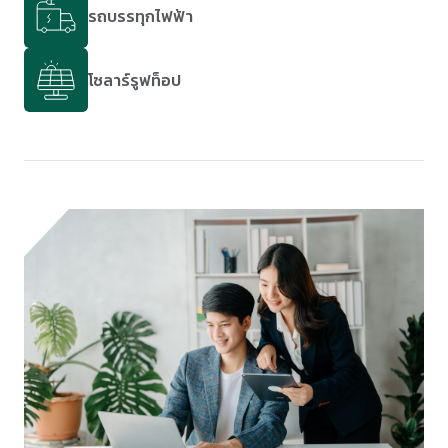
รถบรรทุกไฟฟ้า
โซลาร์รูฟท็อป