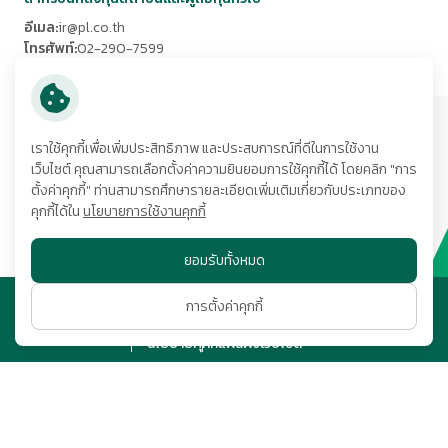
อีเมล:
ir@pl.co.th
โทรศัพท์:
02-290-7599
โทรสาร:
02-693-2298
ที่อยู่:
เราใช้คุกกี้เพื่อเพิ่มประสิทธิภาพ และประสบการณ์ที่ดีในการใช้งาน
252/6 อาคารเมืองไทยภัทรคอมเพล็กซ์ 1 ชั้น 29 ถนนรัชดาภิเษก
กลับสู่ด้านบน
เว็บไซต์ คุณสามารถเลือกตั้งค่าความยินยอมการใช้คุกกี้ได้ โดยคลิก "การ
แขวงห้วยขวาง
เขตห้วยขวาง กรุงเทพมหานคร 10320
ตั้งค่าคุกกี้" ท่านสามารถศึกษารายละเอียดเพิ่มเติมเกี่ยวกับประเภทของ
โทรศัพท์:
02-290-7575
คุกกี้ได้ใน
นโยบายการใช้งานคุกกี้
ติดตามเรา
ยอมรับทั้งหมด
© สงวนลิขสิทธิ์ พ.ศ. 2569 บริษัท ภัทรลิสซิ่ง จำกัด (มหาชน)
การตั้งค่าคุกกี้
ข้อกำหนดและเงื่อนไข
นโยบายคุ้มครองข้อมูลส่วนบุคคล
นโยบายคุกกี้
แผนผังเว็บไซต์