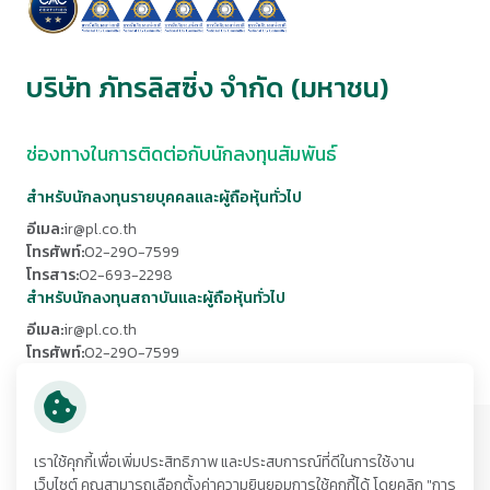
บริษัท ภัทรลิสซิ่ง จำกัด (มหาชน)
ช่องทางในการติดต่อกับนักลงทุนสัมพันธ์
สำหรับนักลงทุนรายบุคคลและผู้ถือหุ้นทั่วไป
อีเมล:
ir@pl.co.th
โทรศัพท์:
02-290-7599
โทรสาร:
02-693-2298
สำหรับนักลงทุนสถาบันและผู้ถือหุ้นทั่วไป
อีเมล:
ir@pl.co.th
โทรศัพท์:
02-290-7599
โทรสาร:
02-693-2298
ที่อยู่:
เราใช้คุกกี้เพื่อเพิ่มประสิทธิภาพ และประสบการณ์ที่ดีในการใช้งาน
252/6 อาคารเมืองไทยภัทรคอมเพล็กซ์ 1 ชั้น 29 ถนนรัชดาภิเษก
เว็บไซต์ คุณสามารถเลือกตั้งค่าความยินยอมการใช้คุกกี้ได้ โดยคลิก "การ
แขวงห้วยขวาง
เขตห้วยขวาง กรุงเทพมหานคร 10320