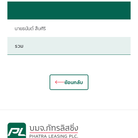
นายธนันต์ สืบศิริ
2
รวม
2
ย้อนกลับ